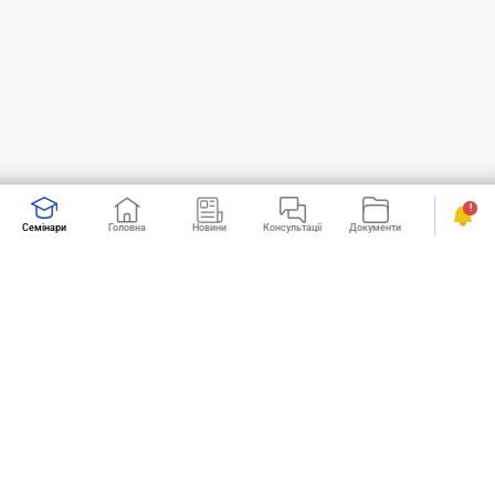
!
Семінари
Головна
Новини
Консультації
Документи
Календар
«Дебет-Кредит» – електронний сервіс №1 для
бухгалтерів 2024-2025 років